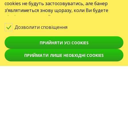
cookies не будуть застосовуватись, але банер
soudem v Praze, oddíl C, vložka 418867.
ПОДІЇ
з’являтиметься знову щоразу, коли Ви будете
відвідувати наш сайт.
Koncerty
Дозволити сповіщення
Театри
ПРИЙНЯТИ УСІ COOKIES
вересень 2026
October 2026
November 2026
December 2026
January 2027
ПРИЙМАТИ ЛИШЕ НЕОБХІДНІ COOKIES
February 2027
March 2027
April 2027
СЕРВІСИ
Доставка та оплата
Карта сайту
ПРО НАС
front.news.title
Організатори
Логотипи
Хто ми є