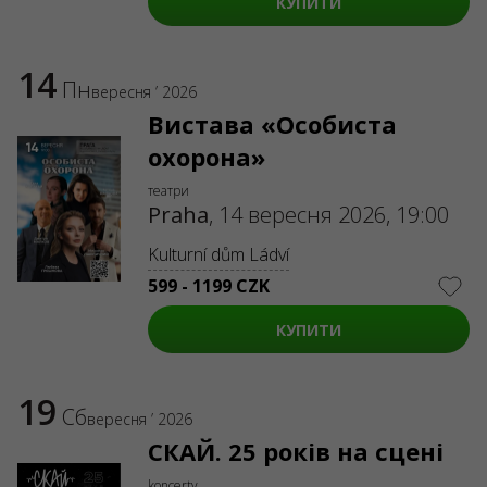
КУПИТИ
ABOUT US
Organizers
Logo for posters
Who we are
14
Пн
вересня ’ 2026
Purchasing policy
Вистава «Особиста
охорона»
театри
Praha
,
14 вересня 2026, 19:00
Kulturní dům Ládví
599 - 1199 CZK
КУПИТИ
19
Сб
вересня ’ 2026
СКАЙ. 25 років на сцені
koncerty