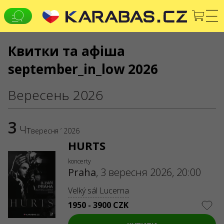
Квитки та афіша
CS
EN
UK
september_in_low 2026
УСІ МІСТА
Koncerty
Театри
Вересень 2026
FOLLOW US
3
Warning! The processing of appeals is carried out via form
Чт
вересня ’ 2026
at
help.karabas.com
HURTS
SERVICES
koncerty
Martial law
Gift ticket
Praha
,
3 вересня 2026, 20:00
List of cancelled and rescheduled events
Velký sál Lucerna
Dispute resolving service
Box offices
1950 - 3900 CZK
Delivery and payment