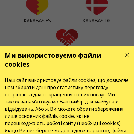
KARABAS.ES
KARABAS.DK
KARABAS.CO
Ми використовуємо файли
cookies
КОНТАКТИ
Наш сайт використовує файли cookies, що дозволяє
нам збирати дані про статистику перегляду
Є питання, побажання?
сторінок та для покращення наших послуг. Ми
Contact us
також запам’ятовуємо Ваш вибір для майбутніх
Увага! Обробка звернень здійснюється за допомогою електронної форми
відвідувань. Або ж Ви можете обрати збереження
на сторінці
https://karabas.cz/contact/
лише основних файлів cookie, які не
перешкоджають роботі сайту (необхідні cookies).
Toto jsou internetové stránky společnosti GO2SHOW.CZ s.r.o., Praha, IČO:
22585010, se sídlem Chotěšovská 680/1
Якщо Ви не оберете жоден з двох варіантів, файли
190 00 Praha - Letňany, zapsané v obchodním rejstříku vedeném Městským