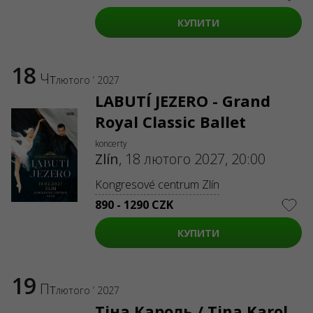
ABOUT US
КУПИТИ
Organizers
Logo for posters
Who we are
18
Purchasing policy
Чт
лютого ’ 2027
LABUTÍ JEZERO - Grand
Royal Classic Ballet
koncerty
Zlín
,
18 лютого 2027, 20:00
Kongresové centrum Zlín
890 - 1290 CZK
КУПИТИ
19
Пт
лютого ’ 2027
Тіна Кароль / Tina Karol