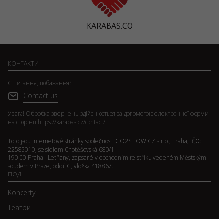
KARABAS.CO
КОНТАКТИ
Є питання, побажання?
Contact us
Увага! Обробка звернень здійснюється за допомогою електронної форми
на сторінці
https://karabas.cz/contact/
Toto jsou internetové stránky společnosti GO2SHOW.CZ s.r.o., Praha, IČO:
22585010, se sídlem Chotěšovská 680/1
190 00 Praha - Letňany, zapsané v obchodním rejstříku vedeném Městským
soudem v Praze, oddíl C, vložka 418867.
ПОДІЇ
Koncerty
Театри