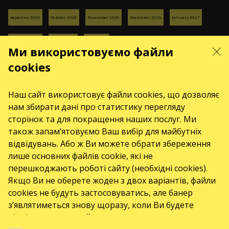
вересень 2026
October 2026
November 2026
December 2026
January 2027
February 2027
March 2027
April 2027
Ми використовуємо файли
СЕРВІСИ
cookies
Доставка та оплата
Карта сайту
Наш сайт використовує файли cookies, що дозволяє
ПРО НАС
нам збирати дані про статистику перегляду
front.news.title
сторінок та для покращення наших послуг. Ми
також запам’ятовуємо Ваш вибір для майбутніх
Організатори
відвідувань. Або ж Ви можете обрати збереження
Логотипи
лише основних файлів cookie, які не
Хто ми є
перешкоджають роботі сайту (необхідні cookies).
Якщо Ви не оберете жоден з двох варіантів, файли
Політика закупівель
cookies не будуть застосовуватись, але банер
з’являтиметься знову щоразу, коли Ви будете
відвідувати наш сайт.