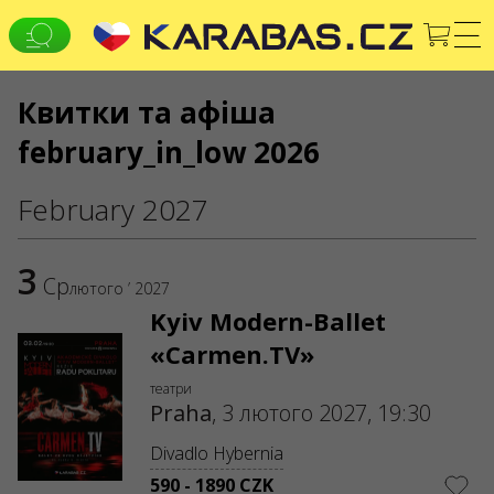
Квитки та афіша
CS
EN
UK
february_in_low 2026
УСІ МІСТА
Koncerty
Театри
February 2027
FOLLOW US
3
Warning! The processing of appeals is carried out via form
Ср
лютого ’ 2027
at
help.karabas.com
Kyiv Modern-Ballet
SERVICES
«Carmen.TV»
Martial law
Gift ticket
театри
Praha
,
3 лютого 2027, 19:30
List of cancelled and rescheduled events
Dispute resolving service
Box offices
Divadlo Hybernia
590 - 1890 CZK
Delivery and payment