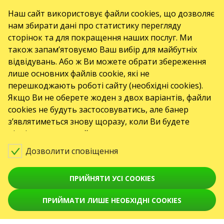
Наш сайт використовує файли cookies, що дозволяє
KARABAS.CO
нам збирати дані про статистику перегляду
сторінок та для покращення наших послуг. Ми
також запам’ятовуємо Ваш вибір для майбутніх
КОНТАКТИ
відвідувань. Або ж Ви можете обрати збереження
лише основних файлів cookie, які не
Є питання, побажання?
перешкоджають роботі сайту (необхідні cookies).
Contact us
Якщо Ви не оберете жоден з двох варіантів, файли
Увага! Обробка звернень здійснюється за допомогою електронної форми
cookies не будуть застосовуватись, але банер
на сторінці
https://karabas.cz/contact/
з’являтиметься знову щоразу, коли Ви будете
відвідувати наш сайт.
Toto jsou internetové stránky společnosti GO2SHOW.CZ s.r.o., Praha, IČO:
22585010, se sídlem Chotěšovská 680/1
190 00 Praha - Letňany, zapsané v obchodním rejstříku vedeném Městským
Дозволити сповіщення
soudem v Praze, oddíl C, vložka 418867.
ПОДІЇ
ПРИЙНЯТИ УСІ COOKIES
Koncerty
ПРИЙМАТИ ЛИШЕ НЕОБХІДНІ COOKIES
Театри