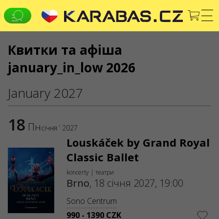
Квитки та афіша
CS
EN
UK
january_in_low 2026
УСІ МІСТА
Koncerty
Театри
January 2027
FOLLOW US
18
Warning! The processing of appeals is carried out via form
Пн
січня ’ 2027
at
help.karabas.com
Louskáček by Grand Royal
SERVICES
Classic Ballet
Martial law
Gift ticket
koncerty | театри
Brno
,
18 січня 2027, 19:00
List of cancelled and rescheduled events
Dispute resolving service
Box offices
Sono Centrum
990 - 1390 CZK
Delivery and payment