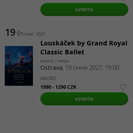
ABOUT US
КУПИТИ
Organizers
Logo for posters
Who we are
19
Purchasing policy
Вт
січня ’ 2027
Louskáček by Grand Royal
Classic Ballet
koncerty | театри
Ostrava
,
19 січня 2027, 19:00
AKORD
1090 - 1290 CZK
КУПИТИ