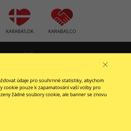
KARABAS.DK
KARABAS.CO
O NÁS
front.news.title
Pro organizátory
ažďovat údaje pro souhrnné statistiky, abychom
Logo pro plakáty a média
ory cookie pouze k zapamatování vaší volby pro
azeny žádné soubory cookie, ale banner se znovu
O společnosti
Veřejná nabídka