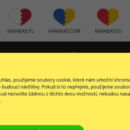
KARABAS.PL
KARABAS.COM
KARABAS.ES
SLUŽBY
Dodání a platba
Mapa stránek
souhlas, použijeme soubory cookie, které nám umožní shrom
pro budoucí návštěvy. Pokud si to nepřejete, použijeme soub
okud nezvolíte žádnou z těchto dvou možností, nebudou nas
.