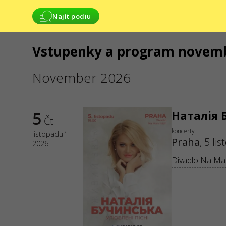
Najít podiu
Vstupenky a program novemb
SLUŽBY
November 2026
Dodání a platba
Mapa stránek
5
Наталія 
Čt
koncerty
listopadu ’
Praha
,
5 li
2026
Divadlo Na Ma