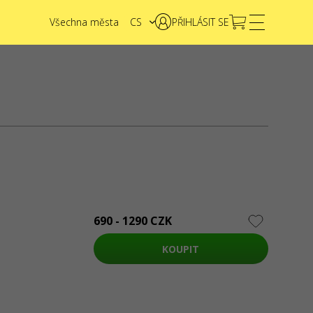
Všechna města
CS
PŘIHLÁSIT SE
EN
UA
NTAKTY
e nějaké dotazy nebo návrhy?
Napište nám
dosti se zpracovávají prostřednictvím elektronického
rmuláře na stránce
sale@karabas.pl
SHOW.CZ s.a.r.l.
AHA
690 - 1290 CZK
KOUPIT