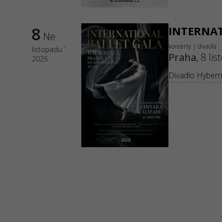
8
INTERNAT
Ne
koncerty | divadla
listopadu ’
Praha
,
8 li
2026
Divadlo Hybern