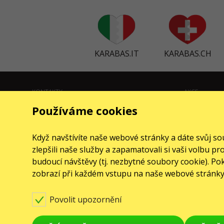
KARABAS.IT
KARABAS.CH
KONTAKTY
AKCE
Používáme cookies
Máte nějaké dotazy nebo návrhy?
Koncerty
Napište nám
Divadla
Když navštívíte naše webové stránky a dáte svůj 
Žádosti se zpracovávají prostřednictvím elektronického
zlepšili naše služby a zapamatovali si vaši volbu 
formuláře na stránce
sale@karabas.pl
budoucí návštěvy (tj. nezbytné soubory cookie). P
Toto jsou internetové stránky společnosti GO2SHOW.CZ
zobrazí při každém vstupu na naše webové stránky
s.r.o., Praha, IČO: 22585010, se sídlem Chotěšovská
680/1
190 00 Praha - Letňany, zapsané v obchodním rejstříku
Povolit upozornění
vedeném Městským soudem v Praze, oddíl C, vložka
418867.