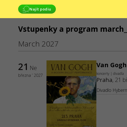
Najít podiu
Vstupenky a program march_
SLUŽBY
March 2027
Dodání a platba
Mapa stránek
21
Van Gogh
Ne
koncerty | divadla
března ’ 2027
Praha
,
21 b
Divadlo Hybern