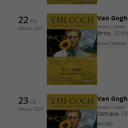
22
Van Gogh
Po
koncerty | divadla
března ’ 2027
Brno
,
22 bř
Sono Centrum
23
Van Gogh
Út
koncerty | divadla
března ’ 2027
Ostrava
,
23
AKORD