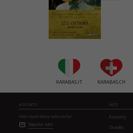
KARABAS.IT
KARABAS.CH
KONTAKTY
AKCE
Máte nějaké dotazy nebo návrhy?
Koncerty
Napište nám
Divadla