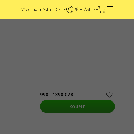
Všechna města
CS
PŘIHLÁSIT SE
EN
UA
NTAKTY
e nějaké dotazy nebo návrhy?
Napište nám
dosti se zpracovávají prostřednictvím elektronického
rmuláře na stránce
sale@karabas.pl
SHOW.CZ s.a.r.l.
AHA
990 - 1390 CZK
KOUPIT