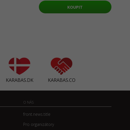
KOUPIT
KARABAS.DK
KARABAS.CO
O NÁS
front.news.title
Pro organizátory