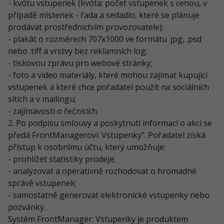
- kvótu vstupenek (kvóta: počet vstupenek s cenou, v
případě místenek - řada a sedadlo, které se plánuje
prodávat prostřednictvím provozovatele);
- plakát o rozměrech 707x1000 ve formátu .jpg, .psd
nebo .tiff a vrstvy bez reklamních log;
- tiskovou zprávu pro webové stránky;
- foto a video materiály, které mohou zajímat kupující
vstupenek a které chce pořadatel použít na sociálních
sítích a v mailingu;
- zajímavosti o řečnících.
2. Po podpisu smlouvy a poskytnutí informací o akci se
předá FrontManagerovi: Vstupenky". Pořadatel získá
přístup k osobnímu účtu, který umožňuje:
- prohlížet statistiky prodeje;
- analyzovat a operativně rozhodovat o hromadné
správě vstupenek;
- samostatně generovat elektronické vstupenky nebo
pozvánky.
Systém FrontManager: Vstupenky je produktem