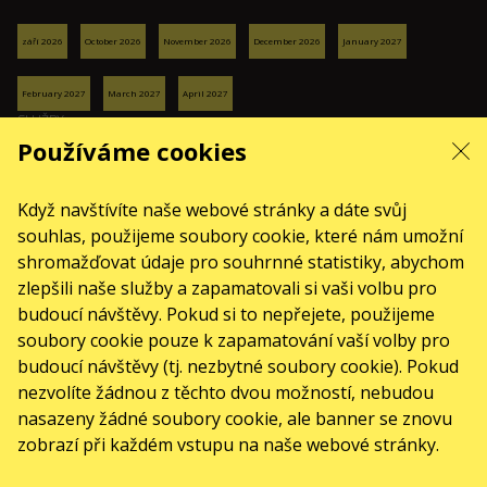
září 2026
October 2026
November 2026
December 2026
January 2027
February 2027
March 2027
April 2027
SLUŽBY
Používáme cookies
Dodání a platba
Mapa stránek
Když navštívíte naše webové stránky a dáte svůj
O NÁS
souhlas, použijeme soubory cookie, které nám umožní
front.news.title
shromažďovat údaje pro souhrnné statistiky, abychom
zlepšili naše služby a zapamatovali si vaši volbu pro
Pro organizátory
budoucí návštěvy. Pokud si to nepřejete, použijeme
Logo pro plakáty a média
soubory cookie pouze k zapamatování vaší volby pro
O společnosti
budoucí návštěvy (tj. nezbytné soubory cookie). Pokud
Veřejná nabídka
nezvolíte žádnou z těchto dvou možností, nebudou
nasazeny žádné soubory cookie, ale banner se znovu
zobrazí při každém vstupu na naše webové stránky.