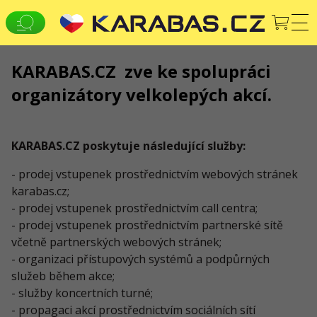
KARABAS.CZ zve ke spolupráci
CS
EN
UK
organizátory velkolepých akcí.
VŠECHNA MĚSTA
Koncerty
Divadla
JSME NA SOCIÁLNÍCH SÍTÍCH
KARABAS.CZ poskytuje následující služby:
SLUŽBY
- prodej vstupenek prostřednictvím webových stránek
karabas.cz;
Dodání a platba
Mapa stránek
- prodej vstupenek prostřednictvím call centra;
O NÁS
- prodej vstupenek prostřednictvím partnerské sítě
včetně partnerských webových stránek;
Pro organizátory
Logo pro plakáty a média
- organizaci přístupových systémů a podpůrných
O společnosti
Veřejná nabídka
služeb během akce;
- služby koncertních turné;
- propagaci akcí prostřednictvím sociálních sítí