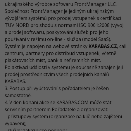
ukrajinského výrobce softwaru FrontManager LLC.
Společnost FrontManager je jediným ukrajinským
vývojářem systémů pro prodej vstupenek s certifikací
TUV NORD pro shodu s normami ISO 9001:2008 (vývoj
a prodej softwaru, poskytování služeb pro jeho
používání v režimu on-line - služba (model SaaS).
Systém je napojen na webové stránky
KARABAS.CZ
, call
centrum, partnery pro distribuci vstupenek, včetně
plakátovacích míst, bank a nefiremních míst.
Po aktivaci události v systému je současně zahájen její
prodej prostřednictvím všech prodejních kanálů
KARABAS.
3. Postup při vyúčtování s pořadatelem je řešen
samostatně.
4. V den konání akce se KARABAS.COM může stát
servisním partnerem Pořadatele a organizovat:
- přístupový systém (organizace na klíč nebo zajištění
vybavení);
- služby zákaznické podpory;