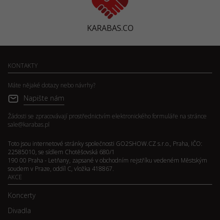
KARABAS.CO
KONTAKTY
Máte nějaké dotazy nebo návrhy?
Napište nám
Žádosti se zpracovávají prostřednictvím elektronického formuláře na stránce
sale@karabas.pl
Toto jsou internetové stránky společnosti GO2SHOW.CZ s.r.o., Praha, IČO:
22585010, se sídlem Chotěšovská 680/1
190 00 Praha - Letňany, zapsané v obchodním rejstříku vedeném Městským
soudem v Praze, oddíl C, vložka 418867.
AKCE
Koncerty
Divadla